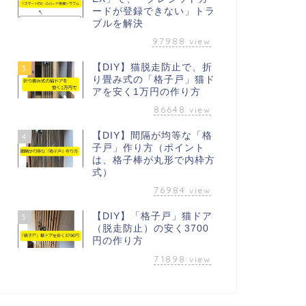
ードが登録できない」トラ
ブルを解決
97988
view
【DIY】猫脱走防止で、折
3
り畳み式の「格子戸」猫ド
アを安く1万円の作り方
86648
view
【DIY】間隔が均等な「格
4
子戸」作り方（ポイント
は、格子棒が丸形で内枠方
式）
76984
view
【DIY】「格子戸」猫ドア
5
（脱走防止）の安く3700
円の作り方
71898
view