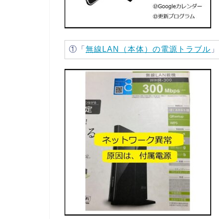
①「
無線LAN（本体）の電源トラブル
」