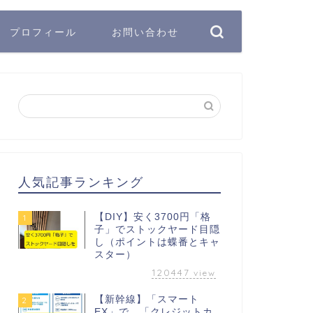
プロフィール
お問い合わせ
人気記事ランキング
【DIY】安く3700円「格
1
子」でストックヤード目隠
し（ポイントは蝶番とキャ
スター）
120447
view
【新幹線】「スマート
2
EX」で、「クレジットカ