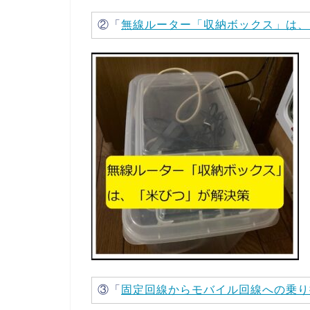
②「
無線ルーター「収納ボックス」は、
③「
固定回線からモバイル回線への乗り