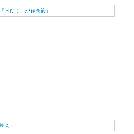
「米びつ」が解決策
」
換え
」