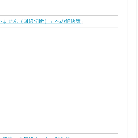
ていません（回線切断）」への解決策
」