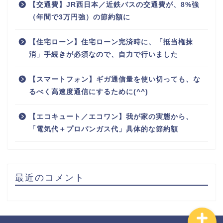
【交通費】JR西日本／近鉄バスの交通費が、8%強
（年間で3万円強）の節約額に
【住宅ローン】住宅ローン完済時に、「抵当権抹
消」手続きが必須なので、自力で行いました
【スマートフォン】ギガ通信量を使い切っても、な
るべく高速度通信にするために(^^)
ホーム
【エコキュート／エコワン】我が家の実態から、
「電気代＋プロパンガス代」具体的な節約額
プロフィール
お問い合わせ
最近のコメント