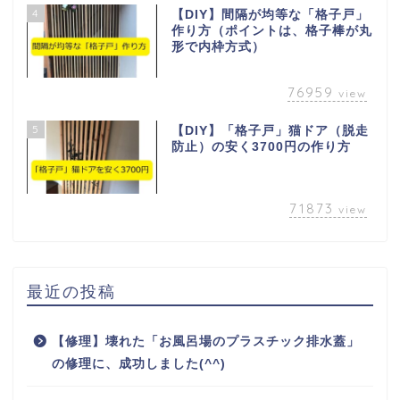
4
【DIY】間隔が均等な「格子戸」
作り方（ポイントは、格子棒が丸
形で内枠方式）
76959
view
5
【DIY】「格子戸」猫ドア（脱走
防止）の安く3700円の作り方
71873
view
最近の投稿
【修理】壊れた「お風呂場のプラスチック排水蓋」
の修理に、成功しました(^^)