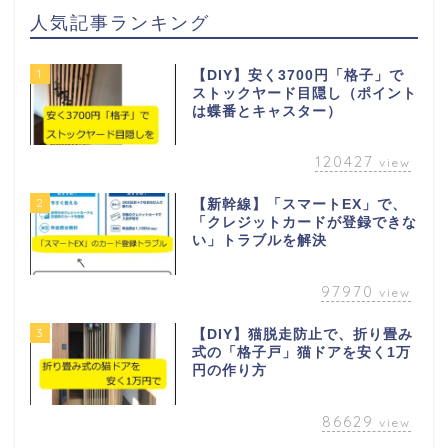
人気記事ランキング
1
【DIY】安く3700円「格子」で
ストックヤード目隠し（ポイント
は蝶番とキャスター）
120427
view
2
【新幹線】「スマートEX」で、
「クレジットカードが登録できな
い」トラブルを解決
97970
view
3
【DIY】猫脱走防止で、折り畳み
式の「格子戸」猫ドアを安く1万
円の作り方
86629
view