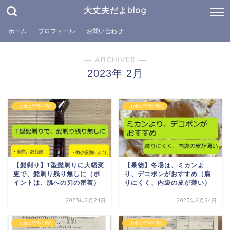
大丈夫だよblog
ホーム
プロフィール
お問い合わせ
― ARCHIVES ―
2023年 2月
お金と時間の節約
お金と時間の節約
【髭剃り】T型髭剃りに大幅変
【果物】冬場は、ミカンよ
更で、髭剃り残り無しに（ポ
り、デコポンがおすすめ（腐
イントは、肌への刃の密着）
りにくく、内袋の皮が薄い）
2023年2月24日
2023年2月24日
お金と時間の節約
お金と時間の節約