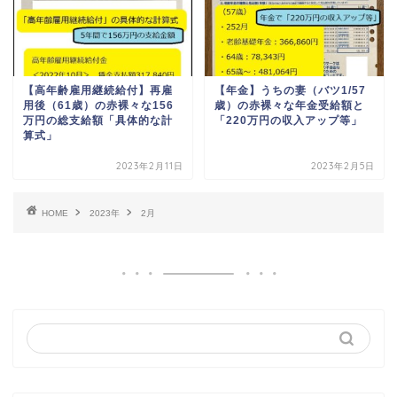
【高年齢雇用継続給付】再雇
【年金】うちの妻（バツ1/57
用後（61歳）の赤裸々な156
歳）の赤裸々な年金受給額と
万円の総支給額「具体的な計
「220万円の収入アップ等」
算式」
2023年2月11日
2023年2月5日
HOME
2023年
2月