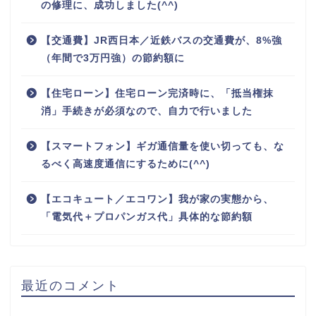
の修理に、成功しました(^^)
【交通費】JR西日本／近鉄バスの交通費が、8%強
（年間で3万円強）の節約額に
【住宅ローン】住宅ローン完済時に、「抵当権抹
消」手続きが必須なので、自力で行いました
【スマートフォン】ギガ通信量を使い切っても、な
るべく高速度通信にするために(^^)
ホーム
【エコキュート／エコワン】我が家の実態から、
「電気代＋プロパンガス代」具体的な節約額
プロフィール
お問い合わせ
最近のコメント