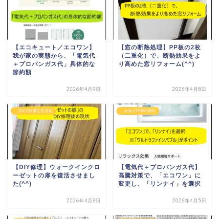
【エコキュート／エコワン】
【窓の断熱処理】PP板の2枚
我が家の実態から、「電気代
（二重化）で、断熱効果をよ
＋プロパンガス代」具体的な
り高めた窓リフォーム(^^)
節約額
2026年4月9日
2026年4月8日
DIYで快適な生活を
お金と時間の節約
【DIY修理】ウォークインクロ
【電気代＋プロパンガス代】
ーゼットの扉を復活させまし
高騰対策で、「エコワン」に
た(^^)
変更し、「リンナイ」を選択
2026年4月8日
2026年4月5日