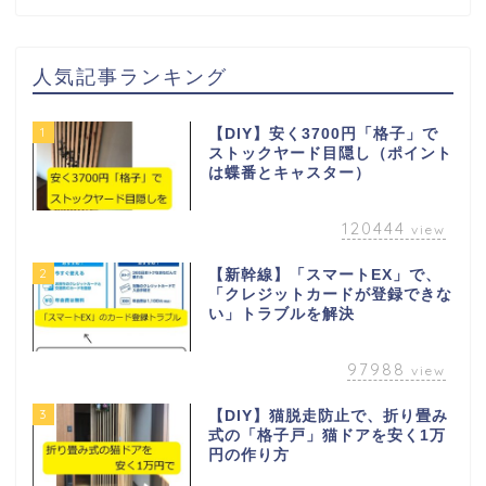
人気記事ランキング
1
【DIY】安く3700円「格子」で
ストックヤード目隠し（ポイント
は蝶番とキャスター）
120444
view
2
【新幹線】「スマートEX」で、
「クレジットカードが登録できな
い」トラブルを解決
97988
view
3
【DIY】猫脱走防止で、折り畳み
式の「格子戸」猫ドアを安く1万
円の作り方