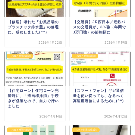
【修理】壊れた「お風呂場の
【交通費】JR西日本／近鉄バ
プラスチック排水蓋」の修理
スの交通費が、8%強（年間で
に、成功しました(^^)
3万円強）の節約額に
2026年4月22日
2026年4月19日
お金と時間の節約
お金と時間の節約
【住宅ローン】住宅ローン完
【スマートフォン】ギガ通信
済時に、「抵当権抹消」手続
量を使い切っても、なるべく
きが必須なので、自力で行い
高速度通信にするために(^^)
ました
2026年4月14日
2026年4月12日
お金と時間の節約
DIYで快適な生活を