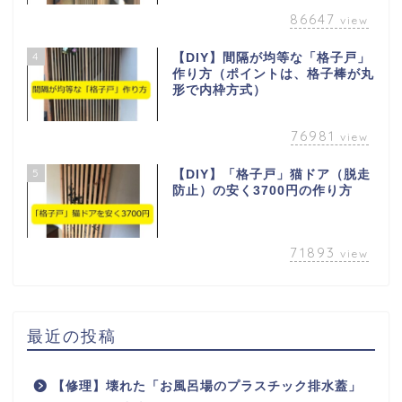
86647
view
4
【DIY】間隔が均等な「格子戸」
作り方（ポイントは、格子棒が丸
形で内枠方式）
76981
view
5
【DIY】「格子戸」猫ドア（脱走
防止）の安く3700円の作り方
71893
view
最近の投稿
【修理】壊れた「お風呂場のプラスチック排水蓋」