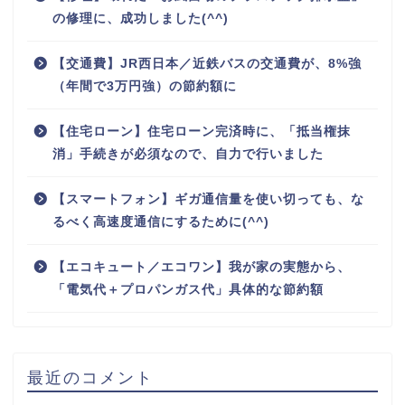
の修理に、成功しました(^^)
【交通費】JR西日本／近鉄バスの交通費が、8%強
（年間で3万円強）の節約額に
【住宅ローン】住宅ローン完済時に、「抵当権抹
消」手続きが必須なので、自力で行いました
【スマートフォン】ギガ通信量を使い切っても、な
るべく高速度通信にするために(^^)
ホーム
【エコキュート／エコワン】我が家の実態から、
「電気代＋プロパンガス代」具体的な節約額
プロフィール
お問い合わせ
最近のコメント