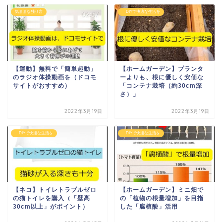
気ままな独り言
DIYで快適な生活を
【運動】無料で「簡単起動」
【ホームガーデン】プランタ
のラジオ体操動画を（ドコモ
ーよりも、根に優しく安価な
サイトがおすすめ）
「コンテナ栽培（約30cm深
さ）」
2022年3月19日
2022年3月19日
DIYで快適な生活を
DIYで快適な生活を
【ネコ】トイレトラブルゼロ
【ホームガーデン】ミニ畑で
の猫トイレを購入（「壁高
の「植物の根量増加」を目指
30cm以上」がポイント）
した「腐植酸」活用