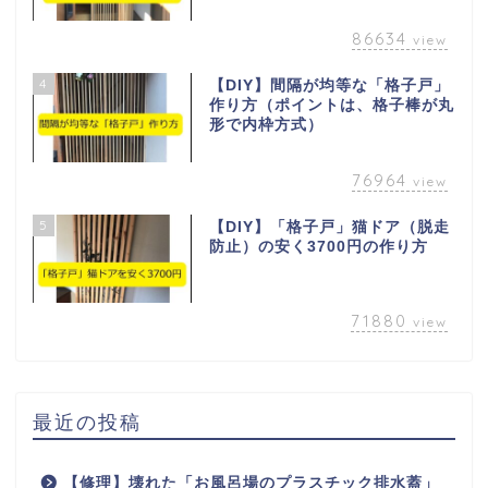
86634
view
4
【DIY】間隔が均等な「格子戸」
作り方（ポイントは、格子棒が丸
形で内枠方式）
76964
view
5
【DIY】「格子戸」猫ドア（脱走
防止）の安く3700円の作り方
71880
view
最近の投稿
【修理】壊れた「お風呂場のプラスチック排水蓋」