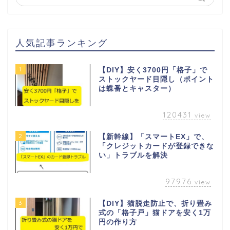
人気記事ランキング
1
【DIY】安く3700円「格子」で
ストックヤード目隠し（ポイント
は蝶番とキャスター）
120431
view
2
【新幹線】「スマートEX」で、
「クレジットカードが登録できな
い」トラブルを解決
97976
view
3
【DIY】猫脱走防止で、折り畳み
式の「格子戸」猫ドアを安く1万
円の作り方