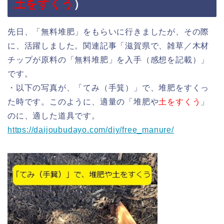
土をすくう
）
先日、「無料堆肥」をもらいに行きましたが、その際
に、活躍しました。関連記事「滋賀県で、雑草／木材
チップが原料の「無料堆肥」を入手（感想を記載）」
です。
・以下の写真が、「てみ（手箕）」で、堆肥をすくっ
た時です。このように、適量の「堆肥や
土をすくう
」
のに、適した道具です。
https://daijoubudayo.com/diy/free_manure/