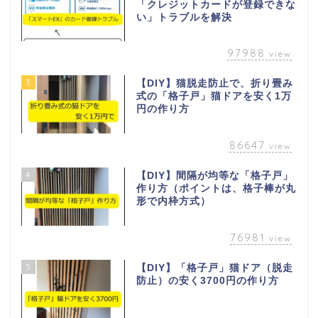
「クレジットカードが登録できな
い」トラブルを解決
97988
view
3
【DIY】猫脱走防止で、折り畳み
式の「格子戸」猫ドアを安く1万
円の作り方
86647
view
4
【DIY】間隔が均等な「格子戸」
作り方（ポイントは、格子棒が丸
形で内枠方式）
76981
view
5
【DIY】「格子戸」猫ドア（脱走
防止）の安く3700円の作り方