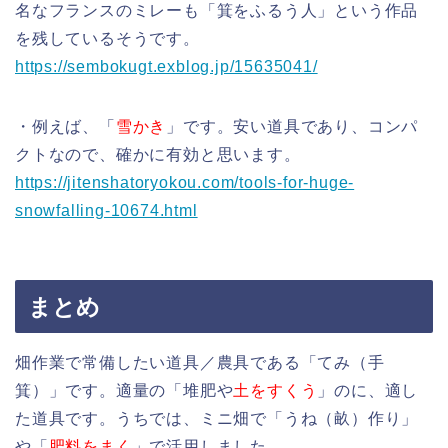
名なフランスのミレーも「箕をふるう人」という作品
を残しているそうです。
https://sembokugt.exblog.jp/15635041/
・例えば、「
雪かき
」です。安い道具であり、コンパ
クトなので、確かに有効と思います。
https://jitenshatoryokou.com/tools-for-huge-
snowfalling-10674.html
まとめ
畑作業で常備したい道具／農具である「てみ（手
箕）」です。適量の「堆肥や
土をすくう
」のに、適し
た道具です。うちでは、ミニ畑で「うね（畝）作り」
や「
肥料をまく
」で活用しました。