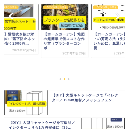
Yで快適な生活を
DIYで快適な生活を
DIYで快適な生活を
DIY】階段吹き抜け対
【ホームガーデン】堆肥
【ホームガーデン】
の猫の「落下防止ネッ
の超簡単で低コストな作
トの剪定方法（失敗
を安く2000円...
り方（プランターコン
いために、風通しを
ポ...
視...
2021年12月26日
2021年11月20日
2022年5
【DIY】大型キャットケージで「イレク
ター／35mm角材／メッシュフェン...
【DIY】大型キャットケージを市販品／
イレクターよりも1万円安価に（35...