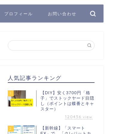
プロフィール
お問い合わせ
人気記事ランキング
【DIY】安く3700円「格
1
子」でストックヤード目隠
し（ポイントは蝶番とキャ
スター）
120436
view
【新幹線】「スマート
2
EX」で、「クレジットカ