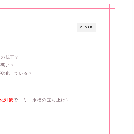
CLOSE
率の低下？
が悪い？
が劣化している？
子
で、ミニ水槽の立ち上げ）
化対策