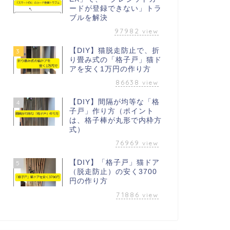
ードが登録できない」トラ
ブルを解決
97982
view
【DIY】猫脱走防止で、折
3
り畳み式の「格子戸」猫ド
アを安く1万円の作り方
86638
view
【DIY】間隔が均等な「格
4
子戸」作り方（ポイント
は、格子棒が丸形で内枠方
式）
76969
view
【DIY】「格子戸」猫ドア
5
（脱走防止）の安く3700
円の作り方
71886
view