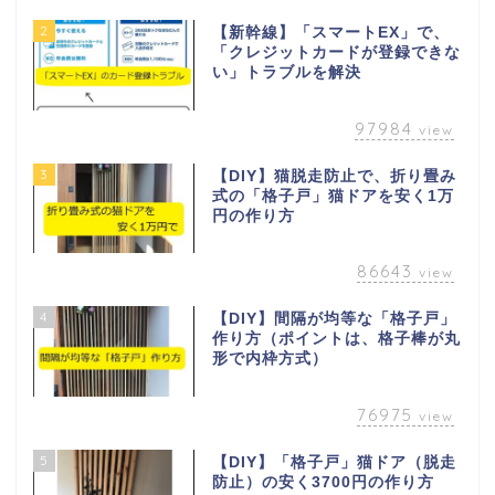
2
【新幹線】「スマートEX」で、
「クレジットカードが登録できな
い」トラブルを解決
97984
view
3
【DIY】猫脱走防止で、折り畳み
式の「格子戸」猫ドアを安く1万
円の作り方
86643
view
4
【DIY】間隔が均等な「格子戸」
作り方（ポイントは、格子棒が丸
形で内枠方式）
76975
view
5
【DIY】「格子戸」猫ドア（脱走
防止）の安く3700円の作り方