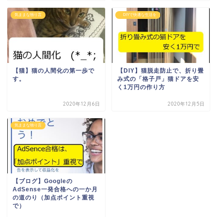
気ままな独り言
DIYで快適な生活を
【猫】猫の人間化の第一歩で
【DIY】猫脱走防止で、折り畳
す。
み式の「格子戸」猫ドアを安
く1万円の作り方
2020年12月6日
2020年12月5日
気ままな独り言
【ブログ】Googleの
AdSense一発合格への一か月
の道のり（加点ポイント重視
で）