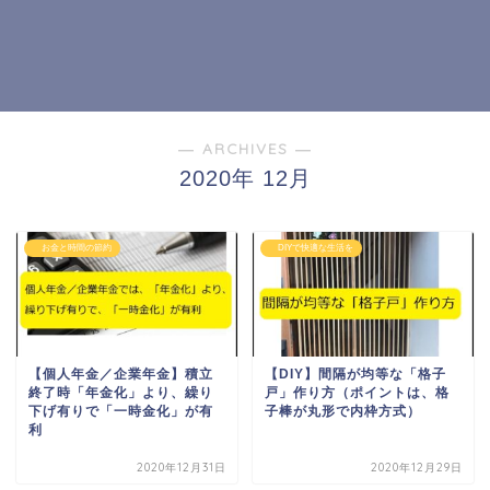
― ARCHIVES ―
2020年 12月
お金と時間の節約
DIYで快適な生活を
【個人年金／企業年金】積立
【DIY】間隔が均等な「格子
終了時「年金化」より、繰り
戸」作り方（ポイントは、格
下げ有りで「一時金化」が有
子棒が丸形で内枠方式）
利
2020年12月31日
2020年12月29日