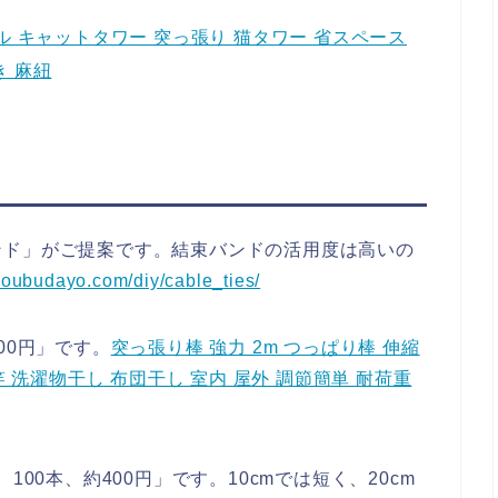
ングル キャットタワー 突っ張り 猫タワー 省スペース
き 麻紐
ンド」がご提案です。結束バンドの活用度は高いの
ijoubudayo.com/diy/cable_ties/
00円」です。
突っ張り棒 強力 2m つっぱり棒 伸縮
 洗濯物干し 布団干し 室内 屋外 調節簡単 耐荷重
00本、約400円」です。10cmでは短く、20cm