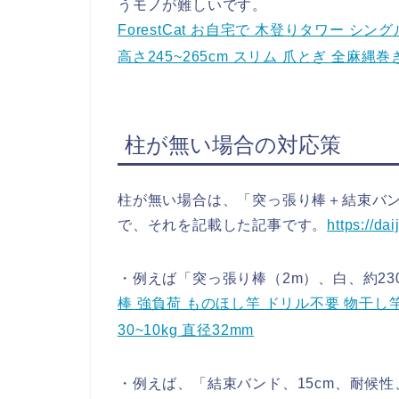
うモノが難しいです。
ForestCat お自宅で 木登りタワー シ
高さ245~265cm スリム 爪とぎ 全麻縄巻
柱が無い場合の対応策
柱が無い場合は、「突っ張り棒＋結束バ
で、それを記載した記事です。
https://da
・例えば「突っ張り棒（2m）、白、約23
棒 強負荷 ものほし竿 ドリル不要 物干し竿
30~10kg 直径32mm
・例えば、「結束バンド、15cm、耐候性、1