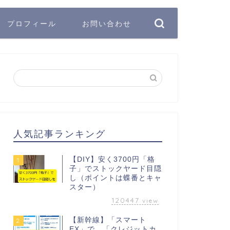
プロフィール
お問い合わせ
人気記事ランキング
【DIY】安く3700円「格
1
子」でストックヤード目隠
し（ポイントは蝶番とキャ
スター）
120447
view
【新幹線】「スマート
2
EX」で、「クレジットカ