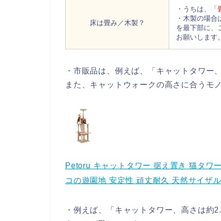
・うちは、「
・木製の場合
床は畳み／木製？
を最下部に、
お願いします
・市販品は、例えば、「キャットタワー、
また、キャットウォークの高さに合うモ
Petoru キャットタワー 据え置き 猫タワ
コの遊園地 安定性 頑丈耐久 天然サイザル 
・例えば、「キャットタワー、高さは約2.