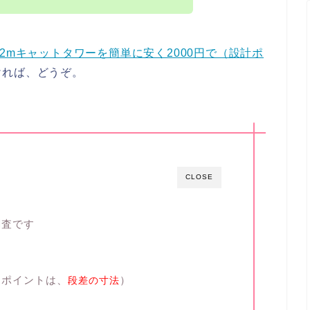
約2mキャットタワーを簡単に安く2000円で（設計ポ
ければ、どうぞ。
CLOSE
調査です
（ポイントは、
）
段差の寸法