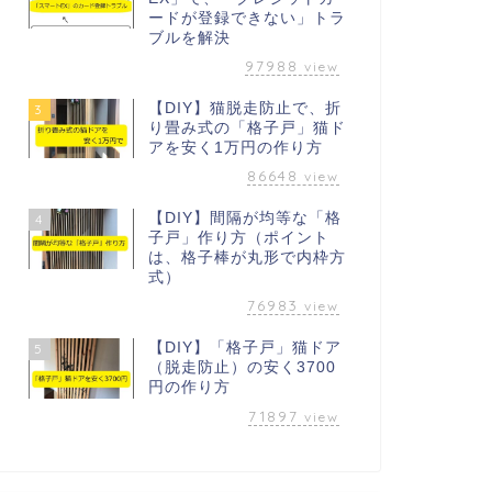
ードが登録できない」トラ
ブルを解決
97988
view
【DIY】猫脱走防止で、折
3
り畳み式の「格子戸」猫ド
アを安く1万円の作り方
86648
view
【DIY】間隔が均等な「格
4
子戸」作り方（ポイント
は、格子棒が丸形で内枠方
式）
76983
view
【DIY】「格子戸」猫ドア
5
（脱走防止）の安く3700
円の作り方
71897
view