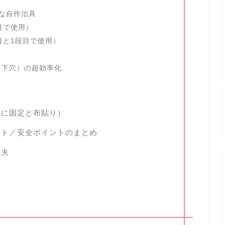
な自作治具
目で使用）
目と1段目で使用）
（下穴）の超効率化
柱に固定と布貼り）
ント／安全ポイントのまとめ
工夫