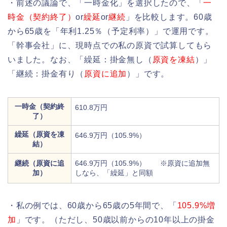
・前述の議論で、「一時金化」を選択したので、「
一
時金（契約終了）
or
繰延
or
継続
」を比較します。60歳
から65歳を「年利1.25％（予定利率）」で運用です。
「幹事会社」に、現時点での私の原資で試算してもら
いました。なお、「繰延：掛金無し（
原資を凍結
）」
「継続：掛金有り（
原資に追加
）」です。
一時金（契約終
610.8万円
了）
繰延（原資を凍
646.9万円（105.9%）
結）
継続（原資に追
646.9万円（105.9%） ※原資に追加無
加）
しなら、「繰延」と同額
・私の例では、60歳から65歳の5年間で、「
105.9%増
加
」です。（ただし、50歳以前からの10年以上の掛金