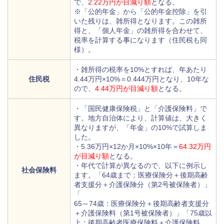
で、
2.22万円が目減り額
となる。
※「公的年金」から「公的年金控除」を引
いた残りは、雑所得となります。この雑所
得と、「個人年金」の雑所得を合わせて、
税率を計算する事になります（住民税も同
様）。
・雑所得の税率を10%とすれば、年あたり
住民税
4.44万円×10%＝0.444万円となり、10年な
ので、
4.44万円が目減り額
となる。
・「国民健康保険税」と「介護保険料」で
す。地方自治体により、計算値は、大きく
異なりますが、「年金」の10%で試算しま
した。
・5.36万円×12か月×10%×10年＝
64.32万円
が目減り額
となる。
・年代で計算が異なるので、以下に例示し
社会保険料
ます。「64歳まで：医療保険分＋後期高齢
者支援分＋介護保険分（第2号被保険者）」
「
65～74歳：医療保険分＋後期高齢者支援分
＋介護保険料（第1号被保険者）」「75歳以
上：後期高齢者医療保険料＋介護保険料