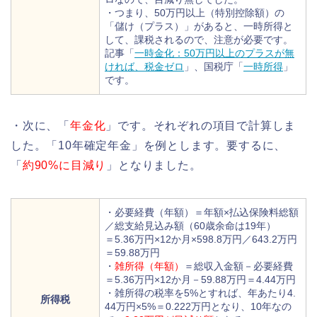
・つまり、50万円以上（特別控除額）の
「儲け（プラス）」があると、一時所得と
して、課税されるので、注意が必要です。
記事「
一時金化：50万円以上のプラスが無
ければ、税金ゼロ
」、国税庁「
一時所得
」
です。
・次に、「
年金化
」です。それぞれの項目で計算しま
した。「10年確定年金」を例とします。要するに、
「
約90%に目減り
」となりました。
・必要経費（年額）＝年額×払込保険料総額
／総支給見込み額（60歳余命は19年）
＝5.36万円×12か月×598.8万円／643.2万円
＝59.88万円
・
雑所得（年額）
＝総収入金額－必要経費
＝5.36万円×12か月－59.88万円＝4.44万円
・雑所得の税率を5%とすれば、年あたり4.
所得税
44万円×5%＝0.222万円となり、10年なの