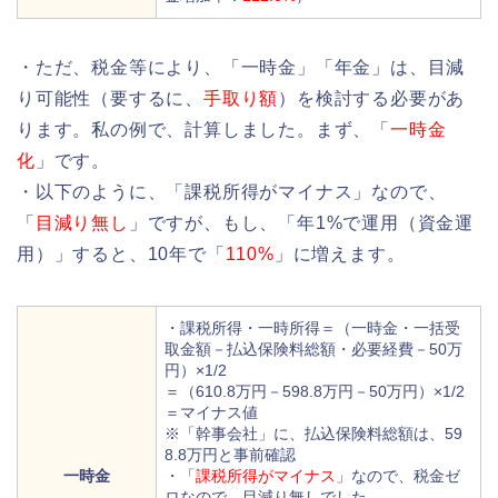
・ただ、税金等により、「一時金」「年金」は、目減
り可能性（要するに、
手取り額
）を検討する必要があ
ります。私の例で、計算しました。まず、「
一時金
化
」です。
・以下のように、「課税所得がマイナス」なので、
「
目減り無し
」ですが、もし、「年1%で運用（資金運
用）」すると、10年で「
110%
」に増えます。
・課税所得・一時所得＝（一時金・一括受
取金額－払込保険料総額・必要経費－50万
円）×1/2
＝（610.8万円－598.8万円－50万円）×1/2
＝マイナス値
※「幹事会社」に、払込保険料総額は、59
8.8万円と事前確認
一時金
・「
課税所得がマイナス
」なので、税金ゼ
ロなので、目減り無しでした。