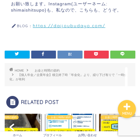
お願い致します。Instagram(ユーザーネーム:
shimaishitsupo)も、私なので、こちらも、どうぞ。
https://daijoubudayo.com/
BLOG：
ホーム
プロフィール
HOME
お金と時間の節約
【個人年金／企業年金】積立終了時「年金化」より、繰り下げ有りで「一時金
お問い合わせ
化」が有利
RELATED POST
MENU
と時間の節約
お金と時間の節約
お金と時間の節約
ホーム
プロフィール
お問い合わせ