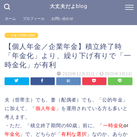
大丈夫だよblog
ホーム
プロフィール
お問い合わせ
お金と時間の節約
【個人年金／企業年金】積立終了時
「年金化」より、繰り下げ有りで「一
時金化」が有利
2020年12月31日
/
2025年3月1日
夫（世帯主）でも、妻（配偶者）でも、「公的年金」
に加えて、「
個人年金
」を運用されている方も多いと
考えます。
・ただ、「積立終了期間の60歳」前に、「
一時金化
or
年金化
」で、どちらが「
有利な選択
」なのか、あらか