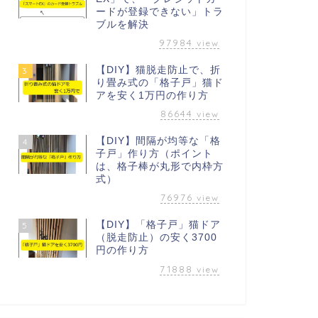
ードが登録できない」トラ
ブルを解決
97984
view
【DIY】猫脱走防止で、折
3
り畳み式の「格子戸」猫ド
アを安く1万円の作り方
86644
view
【DIY】間隔が均等な「格
4
子戸」作り方（ポイント
は、格子棒が丸形で内枠方
式）
76976
view
【DIY】「格子戸」猫ドア
5
（脱走防止）の安く3700
円の作り方
71888
view