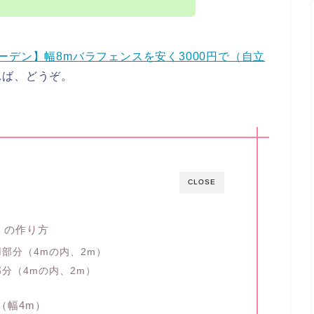
ーデン】幅8mバラフェンスを安く3000円で（自立
れば、どうぞ。
CLOSE
）の作り方
部分（4mの内、2m）
分（4mの内、2m）
（幅4m）