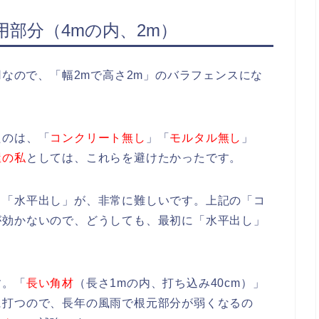
部分（4mの内、2m）
用なので、「幅2mで高さ2m」のバラフェンスにな
たのは、「
コンクリート無し
」「
モルタル無し
」
屋の私
としては、これらを避けたかったです。
。「水平出し」が、非常に難しいです。上記の「コ
が効かないので、どうしても、最初に「水平出し」
す。「
長い角材
（長さ1mの内、打ち込み40cm）」
に打つので、長年の風雨で根元部分が弱くなるの