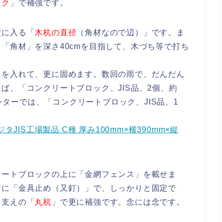
ック
」で補強です。
穴に入る「
木杭の直径
（角材なので辺）」です。ま
「角材」を深さ40cmを目指して、木づち等で打ち
」を入れて、更に固めます。数回の雨で、だんだん
ば、「コンクリートブロック、JIS品、2個、約
センターでは、「コンクリートブロック、JIS品、1
JIS工場製品 C種 厚み100mm×横390mm×縦
リートブロックの上に「金網フェンス」を載せま
材に「金具止め（又釘）」で、しっかりと固定で
る支えの「
丸杭
」で更に補強です。念には念です。