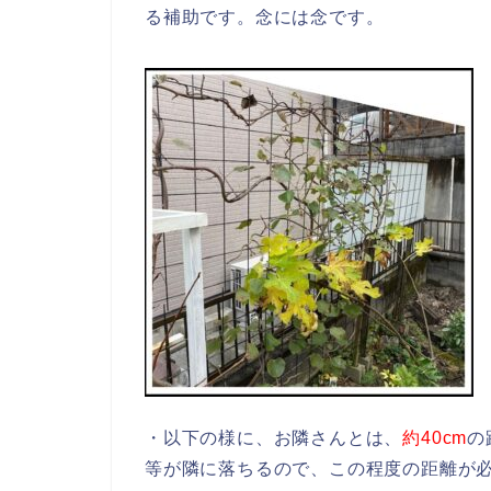
る補助です。念には念です。
・以下の様に、お隣さんとは、
約40cm
の
等が隣に落ちるので、この程度の距離が