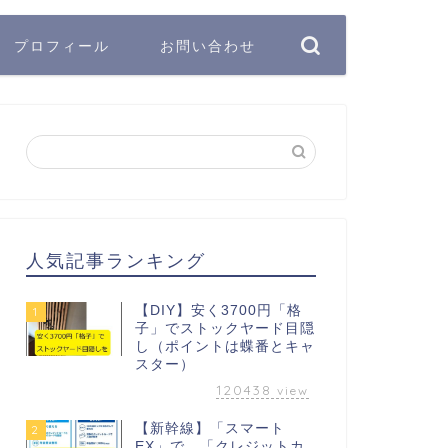
プロフィール
お問い合わせ
人気記事ランキング
【DIY】安く3700円「格
1
子」でストックヤード目隠
し（ポイントは蝶番とキャ
スター）
120438
view
【新幹線】「スマート
2
EX」で、「クレジットカ