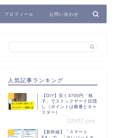
プロフィール
お問い合わせ
人気記事ランキング
【DIY】安く3700円「格
1
子」でストックヤード目隠
し（ポイントは蝶番とキャ
スター）
120437
view
【新幹線】「スマート
2
EX」で、「クレジットカ