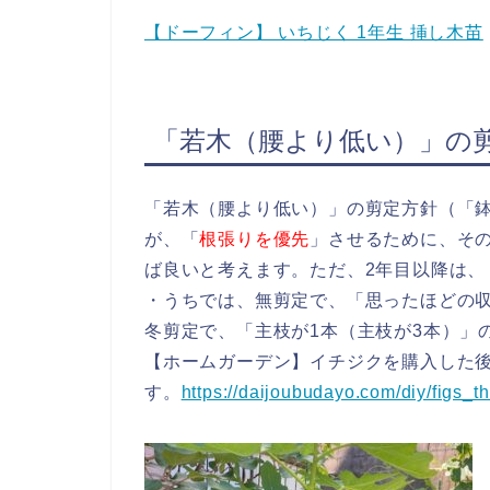
【ドーフィン】 いちじく 1年生 挿し木苗
「若木（腰より低い）」の
「若木（腰より低い）」の剪定方針（「鉢
が、「
根張りを優先
」させるために、そ
ば良いと考えます。ただ、2年目以降は、
・うちでは、無剪定で、「思ったほどの収
冬剪定で、「主枝が1本（主枝が3本）」
【ホームガーデン】イチジクを購入した
す。
https://daijoubudayo.com/diy/figs_th