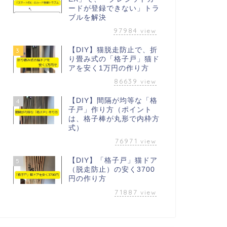
ードが登録できない」トラ
ブルを解決
97984
view
【DIY】猫脱走防止で、折
3
り畳み式の「格子戸」猫ド
アを安く1万円の作り方
86639
view
【DIY】間隔が均等な「格
4
子戸」作り方（ポイント
は、格子棒が丸形で内枠方
式）
76971
view
【DIY】「格子戸」猫ドア
5
（脱走防止）の安く3700
円の作り方
71887
view