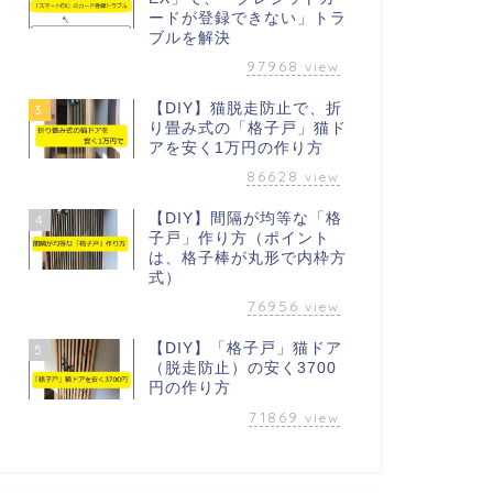
ードが登録できない」トラ
ブルを解決
97968
view
【DIY】猫脱走防止で、折
3
り畳み式の「格子戸」猫ド
アを安く1万円の作り方
86628
view
【DIY】間隔が均等な「格
4
子戸」作り方（ポイント
は、格子棒が丸形で内枠方
式）
76956
view
【DIY】「格子戸」猫ドア
5
（脱走防止）の安く3700
円の作り方
71869
view