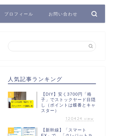
プロフィール
お問い合わせ
人気記事ランキング
【DIY】安く3700円「格
1
子」でストックヤード目隠
し（ポイントは蝶番とキャ
スター）
120424
view
【新幹線】「スマート
2
EX」で、「クレジットカ