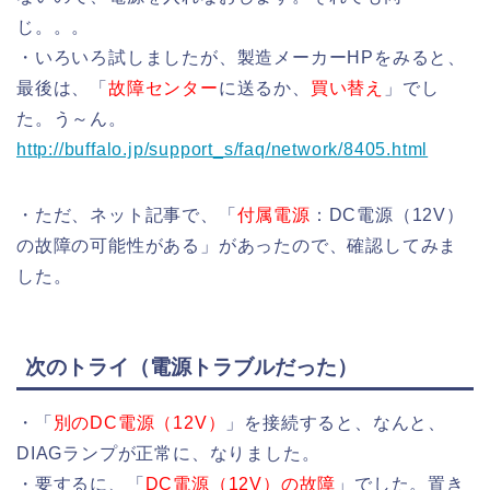
じ。。。
・いろいろ試しましたが、製造メーカーHPをみると、
最後は、「
故障センター
に送るか、
買い替え
」でし
た。う～ん。
http://buffalo.jp/support_s/faq/network/8405.html
・ただ、ネット記事で、「
付属電源
：DC電源（12V）
の故障の可能性がある」があったので、確認してみま
した。
次のトライ（電源トラブルだった）
・「
別のDC電源（12V）
」を接続すると、なんと、
DIAGランプが正常に、なりました。
・要するに、「
DC電源（12V）の故障
」でした。置き