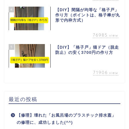
4
【DIY】間隔が均等な「格子戸」
作り方（ポイントは、格子棒が丸
形で内枠方式）
76985
view
5
【DIY】「格子戸」猫ドア（脱走
防止）の安く3700円の作り方
71906
view
最近の投稿
【修理】壊れた「お風呂場のプラスチック排水蓋」
の修理に、成功しました(^^)