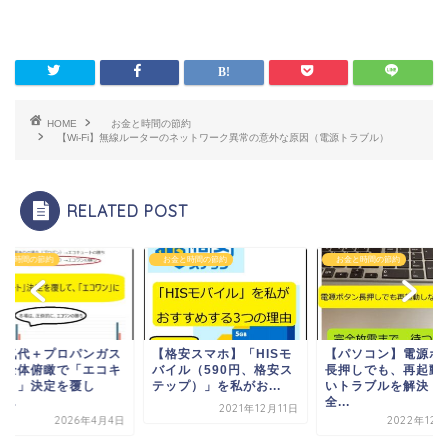
HOME
お金と時間の節約
【Wi-Fi】無線ルーターのネットワーク異常の意外な原因（電源トラブル）
RELATED POST
と時間の節約
お金と時間の節約
お金と時間の節約
電気代＋プロパンガス
【格安スマホ】「HISモ
【パソコン】電源ボ
】全体俯瞰で「エコキ
バイル（590円、格安ス
長押しでも、再起動
ート」決定を覆し
テップ）」を私がお...
いトラブルを解決（
...
全...
2021年12月11日
2026年4月4日
2022年12月