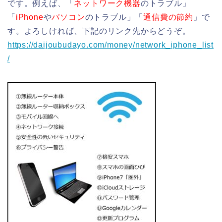
です。例えば、「
ネットワーク機器
のトラブル」
「
iPhone
や
パソコン
のトラブル」「
通信費の節約
」で
す。よろしければ、下記のリンク先からどうぞ。
https://daijoubudayo.com/money/network_iphone_list
/