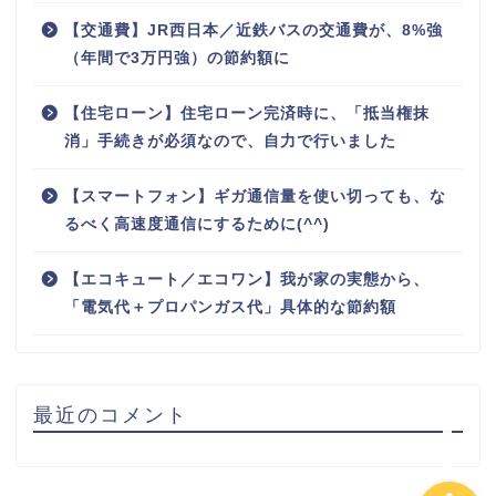
【交通費】JR西日本／近鉄バスの交通費が、8%強
（年間で3万円強）の節約額に
【住宅ローン】住宅ローン完済時に、「抵当権抹
消」手続きが必須なので、自力で行いました
【スマートフォン】ギガ通信量を使い切っても、な
るべく高速度通信にするために(^^)
ホーム
【エコキュート／エコワン】我が家の実態から、
「電気代＋プロパンガス代」具体的な節約額
プロフィール
お問い合わせ
最近のコメント