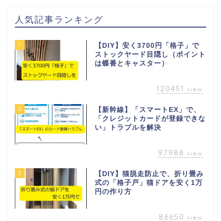
人気記事ランキング
1
【DIY】安く3700円「格子」で
ストックヤード目隠し（ポイント
は蝶番とキャスター）
120451
view
2
【新幹線】「スマートEX」で、
「クレジットカードが登録できな
い」トラブルを解決
97988
view
3
【DIY】猫脱走防止で、折り畳み
式の「格子戸」猫ドアを安く1万
円の作り方
86650
view