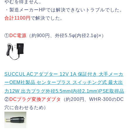
やむを得ません。
・製造メーカーHPでは解決できないトラブルでした。
合計1100円
で解決でした。
①
DC電源
（約900円、外径5.5φ(内径2.1φ)×）
SUCCUL ACアダプター 12V 1A 保証付き 大手メーカ
ーOEM社製品 センタープラス スイッチング式 最大出
力12W 出力プラグ外径5.5mm(内径2.1mm)PSE取得品
②
DCプラグ変換アダプタ
（約200円、WHR-300のDC
穴に合わせるため）