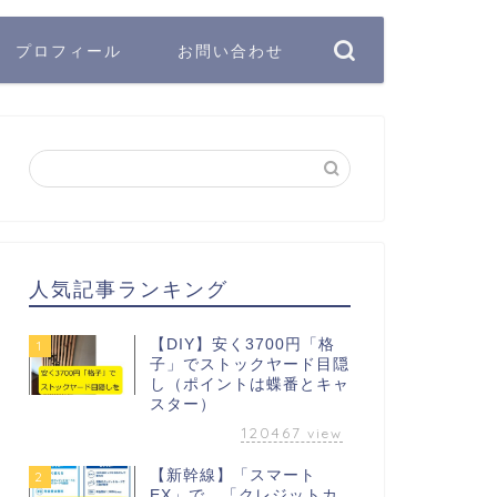
プロフィール
お問い合わせ
人気記事ランキング
【DIY】安く3700円「格
1
子」でストックヤード目隠
し（ポイントは蝶番とキャ
スター）
120467
view
【新幹線】「スマート
2
EX」で、「クレジットカ