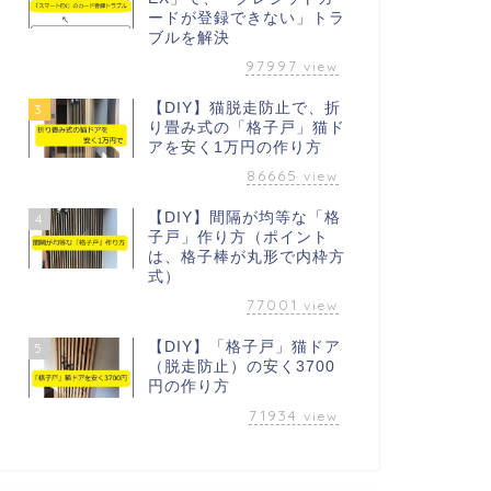
ードが登録できない」トラ
ブルを解決
97997
view
【DIY】猫脱走防止で、折
3
り畳み式の「格子戸」猫ド
アを安く1万円の作り方
86665
view
【DIY】間隔が均等な「格
4
子戸」作り方（ポイント
は、格子棒が丸形で内枠方
式）
77001
view
【DIY】「格子戸」猫ドア
5
（脱走防止）の安く3700
円の作り方
71934
view