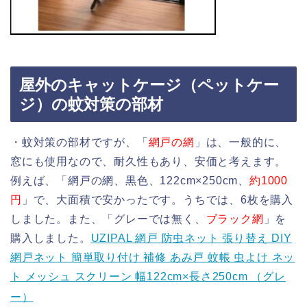
屋外のキャットケージ（ペットケー
ジ）の蚊対策の部材
・蚊対策の部材ですが、「
網戸の網
」は、一般的に、
窓にも使用なので、耐久性もあり、安価と考えます。
例えば、「網戸の網、黒色、122cm×250cm、
約1000
円
」で、大面積で安かったです。うちでは、6枚を購入
しました。また、「グレーでは無く、
ブラック網
」を
購入しました。
UZIPAL 網戸 防虫ネット 張り替え DIY
網戸ネット 簡単取り付け 補修 あみ戸 蚊帳 虫よけ ネッ
ト メッシュ スクリーン 幅122cm×長さ250cm （グレ
ー）