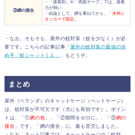
・「接着剤」や「両面テープ」では、接着
力が弱い
③網の接合
・結論として、網を重ねてから、「
木枠に
タッカーで固定
」
・なお、そもそも、屋外の蚊対策（蚊を少なく）が必
要です。こちらの記事記事「
屋外の蚊対策の最強の決
め手「蚊シャットくん」
」もどうぞ。
まとめ
屋外（ベランダ）のキャットケージ（ペットケージ）
は、蚊対策が不可欠です（犬にも有効です）。ポイン
トは、「①
網の色
」、「②隙間をゼロに」、「③
網の
接合
」です。「網の接合」に、最も苦労しました。
・なお、ネット記事では、キャットケージの「蚊対