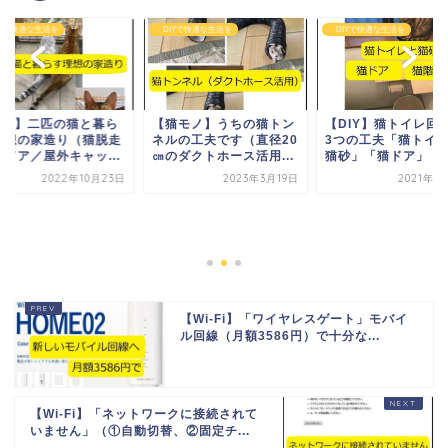
Yで快適な生活を
DIYで快適な生活を
DIYで快適な生活を
DIY】二匹の猫と暮ら
【猫モノ】うちの猫トン
【DIY】猫トイレ回
理想の家造り（猫脱走
ネルの工夫です（直径20
3つの工夫「猫トイ
止ドア／屋外キャッ...
㎝のダクトホース活用...
猫砂」「猫ドア」「猫.
2022年10月23日
2023年3月19日
2021年1
【Wi-Fi】「ワイヤレスゲート」モバイ
ル回線（月額3586円）で十分な...
【Wi-Fi】「ネットワークに接続されて
いません」（①自動切替、②固定チ...