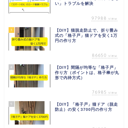
い」トラブルを解決
97988
view
3
【DIY】猫脱走防止で、折り畳み
式の「格子戸」猫ドアを安く1万
円の作り方
86650
view
4
【DIY】間隔が均等な「格子戸」
作り方（ポイントは、格子棒が丸
形で内枠方式）
76985
view
5
【DIY】「格子戸」猫ドア（脱走
防止）の安く3700円の作り方