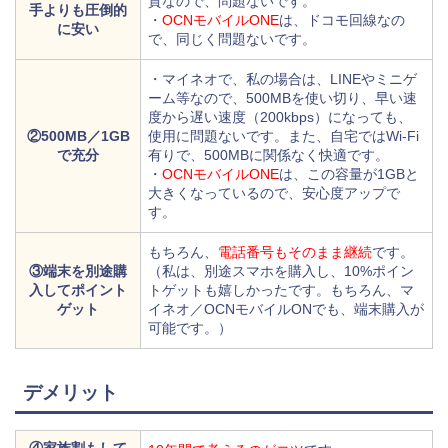
質なので、問題ないです。
手よりも圧倒的
・
OCNモバイルONE
は、ドコモ回線なの
に安い
で、同じく問題ないです。
・マイネオで、私の場合は、LINEやミニゲ
ーム等なので、500MBを使い切り、早い速
度から遅い速度（200kbps）になっても、
②500MB／1GB
使用に問題ないです。また、自宅ではWi-Fi
で充分
有りで、500MBに関係なく快適です。
・
OCNモバイルONE
は、この容量が1GBと
大きくなっているので、安心度アップで
す。
もちろん、
電話番号もそのまま継続
です。
③端末を別途購
（私は、別途スマホを購入し、10%ポイン
入してポイント
トゲットも嬉しかったです。もちろん、マ
ゲット
イネオ／OCNモバイルONでも、端末購入が
可能です。）
デメリット
④家族割もして