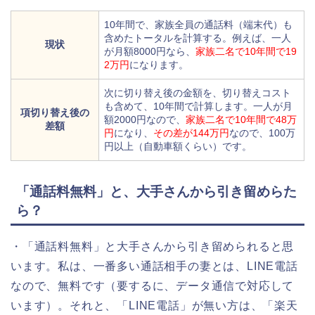
10年間で、家族全員の通話料（端末代）も
含めたトータルを計算する。例えば、一人
現状
が月額8000円なら、
家族二名で10年間で19
2万円
になります。
次に切り替え後の金額を、切り替えコスト
も含めて、10年間で計算します。一人が月
項切り替え後の
額2000円なので、
家族二名で10年間で48万
差額
円
になり、
その差が144万円
なので、100万
円以上（自動車額くらい）です。
「通話料無料」と、大手さんから引き留めらた
ら？
・「通話料無料」と大手さんから引き留められると思
います。私は、一番多い通話相手の妻とは、LINE電話
なので、無料です（要するに、データ通信で対応して
います）。それと、「LINE電話」が無い方は、「楽天