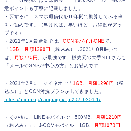
す。「分割払いは実は借金」「早めのGメール」等の注
意ポイントも丁寧に記載しました。
・要するに、スマホ通信代を10年間で概算してみる事
をお勧めです。（早ければ、早いほど、お得度がアッ
プです）
・2021年1月最新版では、
OCNモバイルONE
で、
「
1GB
、
月額1298円
（税込み）→2021年8月時点で
は、
月額770円
」が最強です。販売元の大手NTTさんも
「メールやSNSが中心の方」とお勧めです。
・2021年2月に、マイネオで「
1GB
、
月額1298円
（税
込み）」とOCN対抗プランが出てきました。
https://mineo.jp/campaign/cp-20210201-1/
・その後に、LINEモバイルで「500MB、
月額1210円
（税込み）」、J-COMモバイル「1GB、
月額1078円