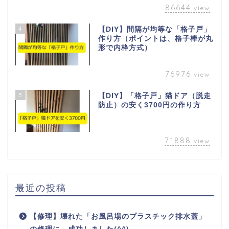
86644
view
4
【DIY】間隔が均等な「格子戸」
作り方（ポイントは、格子棒が丸
形で内枠方式）
76976
view
5
【DIY】「格子戸」猫ドア（脱走
防止）の安く3700円の作り方
71888
view
最近の投稿
【修理】壊れた「お風呂場のプラスチック排水蓋」