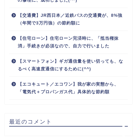
の修理に、成功しました(^^)
【交通費】JR西日本／近鉄バスの交通費が、8%強
（年間で3万円強）の節約額に
【住宅ローン】住宅ローン完済時に、「抵当権抹
消」手続きが必須なので、自力で行いました
【スマートフォン】ギガ通信量を使い切っても、な
るべく高速度通信にするために(^^)
ホーム
【エコキュート／エコワン】我が家の実態から、
「電気代＋プロパンガス代」具体的な節約額
プロフィール
お問い合わせ
最近のコメント