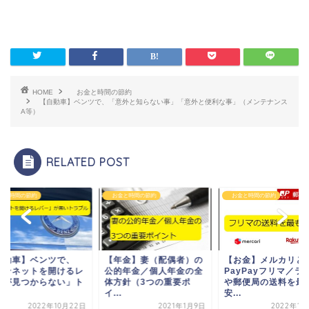
HOME
お金と時間の節約
【自動車】ベンツで、「意外と知らない事」「意外と便利な事」（メンテナンス
A等）
RELATED POST
と時間の節約
お金と時間の節約
お金と時間の節約
自動車】ベンツで、
【年金】妻（配偶者）の
【お金】メルカリと
ボンネットを開けるレ
公的年金／個人年金の全
PayPayフリマ／ラ
ーが見つからない」ト
体方針（3つの重要ポ
や郵便局の送料を最
.
イ...
安...
2022年10月22日
2021年1月9日
2022年1月