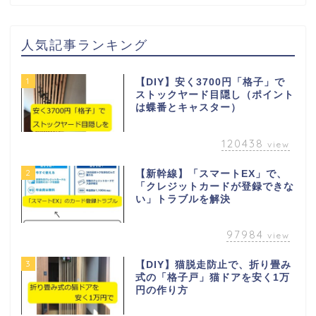
人気記事ランキング
1
【DIY】安く3700円「格子」で
ストックヤード目隠し（ポイント
は蝶番とキャスター）
120438
view
2
【新幹線】「スマートEX」で、
「クレジットカードが登録できな
い」トラブルを解決
97984
view
3
【DIY】猫脱走防止で、折り畳み
式の「格子戸」猫ドアを安く1万
円の作り方