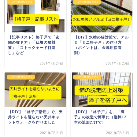
DIYで快適な生活を
DIYで快適な生活を
【記事リスト】格子戸で「玄
【DIY】水槽の猫対策で、アル
関の猫ドア」「仏壇の猫対
ミ「ミニ格子戸」の作り方
策」「ストックヤード目隠
（ポイントは、金属用接着
し」など
剤）
2021年7月24日
2021年7月23日
DIYで快適な生活を
DIYで快適な生活を
【DIY】「格子戸活用」で、天
【DIY】「格子戸」を、「障
井ライトを遮らない天井キャ
子」の改造で簡単に（縦棒12
ットウォークを作りました
本の追加だけで）
2021年7月21日
2021年7月21日