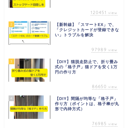
120451
view
2
【新幹線】「スマートEX」で、
「クレジットカードが登録できな
い」トラブルを解決
97989
view
3
【DIY】猫脱走防止で、折り畳み
式の「格子戸」猫ドアを安く1万
円の作り方
86650
view
4
【DIY】間隔が均等な「格子戸」
作り方（ポイントは、格子棒が丸
形で内枠方式）
76985
view