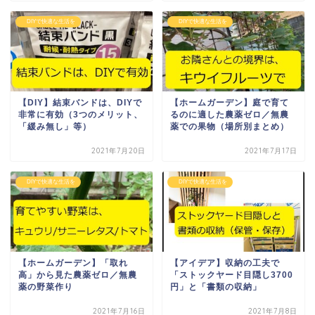
DIYで快適な生活を
DIYで快適な生活を
【DIY】結束バンドは、DIYで
【ホームガーデン】庭で育て
非常に有効（3つのメリット、
るのに適した農薬ゼロ／無農
「緩み無し」等）
薬での果物（場所別まとめ）
2021年7月20日
2021年7月17日
DIYで快適な生活を
DIYで快適な生活を
【ホームガーデン】「取れ
【アイデア】収納の工夫で
高」から見た農薬ゼロ／無農
「ストックヤード目隠し3700
薬の野菜作り
円」と「書類の収納」
2021年7月16日
2021年7月8日