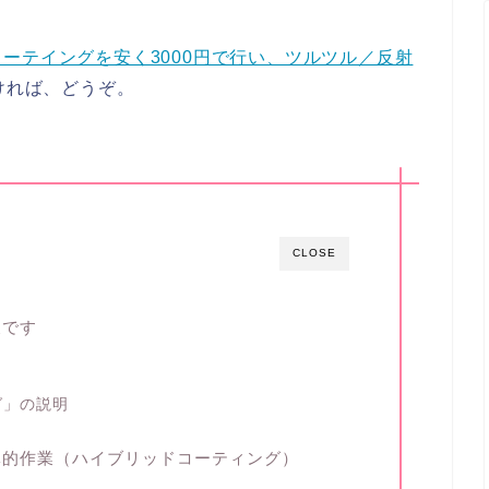
ーテイングを安く3000円で行い、ツルツル／反射
ければ、どうぞ。
CLOSE
後です
グ」の説明
体的作業（ハイブリッドコーティング）