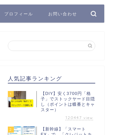
プロフィール
お問い合わせ
人気記事ランキング
【DIY】安く3700円「格
1
子」でストックヤード目隠
し（ポイントは蝶番とキャ
スター）
120447
view
【新幹線】「スマート
2
EX」で、「クレジットカ