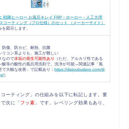
 戦隊ヒーロー お風呂キレイ FRP・ホーロー・人工大理
ラスコーティング（プロ仕様）のセット （メーカーサイト）
みを図示します。
、防傷、防カビ、耐熱、抗菌
シリコン系よりも、施工が難しい
スなので
水垢の発生可能性あり
（ただ、アルカリ性である
ン酸等の酸性の風呂用洗剤で、洗浄が可能→関連記事「風
更で大幅な改善」で記載あり：
https://daijoubudayo.com/di
g/
）
ドコーティング」の仕組みを以下に転記します。要
」で次に「
フッ素
」です。レベリング効果もあり、