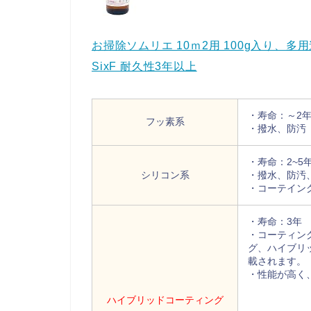
お掃除ソムリエ 10ｍ2用 100g入り、
SixF 耐久性3年以上
・寿命：～2
フッ素系
・撥水、防汚
・寿命：2~5
シリコン系
・撥水、防汚
・コーテイン
・寿命：3年
・コーティン
グ、ハイブリ
載されます。
・性能が高く
ハイブリッドコーティング