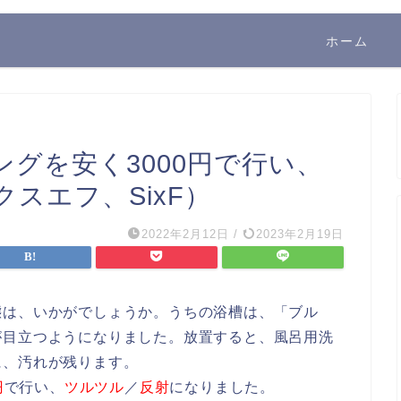
ホーム
グを安く3000円で行い、
スエフ、SixF）
2022年2月12日
/
2023年2月19日
態は、いかがでしょうか。うちの浴槽は、「ブル
が目立つようになりました。放置すると、風呂用洗
に、汚れが残ります。
円
で行い、
ツルツル
／
反射
になりました。