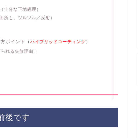
磨（十分な下地処理）
洗面所も、ツルツル／反射）
い方ポイント（
）
ハイブリッドコーティング
えられる失敗理由」
前後です