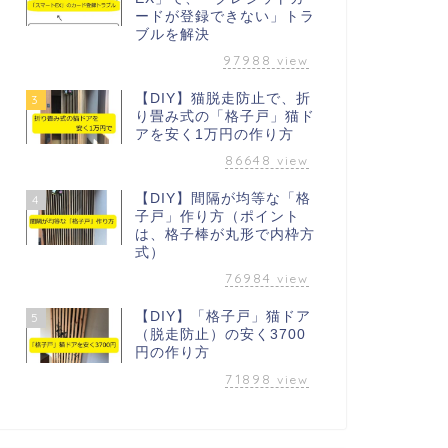
ードが登録できない」トラ
ブルを解決
97988
view
【DIY】猫脱走防止で、折
3
り畳み式の「格子戸」猫ド
アを安く1万円の作り方
86648
view
【DIY】間隔が均等な「格
4
子戸」作り方（ポイント
は、格子棒が丸形で内枠方
式）
76984
view
【DIY】「格子戸」猫ドア
5
（脱走防止）の安く3700
円の作り方
71898
view