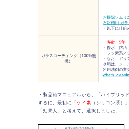
お掃除ソムリエ
石浴槽用 ガ
・以下に仕組
・
寿命：5年
・撥水、防汚
・フッ素系／
ガラスコーティング（100%無
・なお、ガラ
機）
水垢は、クエ
呂用洗剤の変
y/bath_cleanin
・製品箱マニュアルから、「ハイブリッ
するに、最初に「
ケイ素
（シリコン系）
「効果大」と考えて、選択しました。