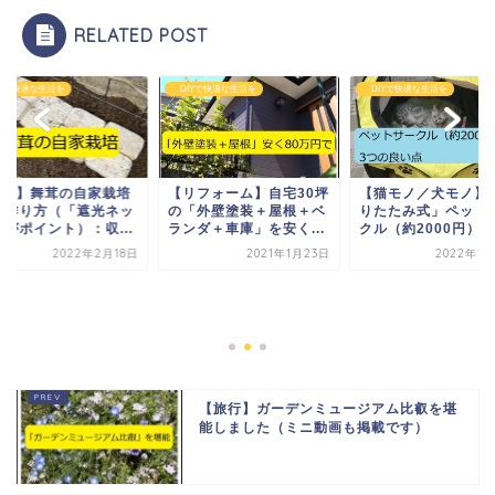
RELATED POST
Yで快適な生活を
DIYで快適な生活を
DIYで快適な生活を
DIY】舞茸の自家栽培
【リフォーム】自宅30坪
【猫モノ／犬モノ】
の作り方（「遮光ネッ
の「外壁塗装＋屋根＋ベ
りたたみ式」ペット
」がポイント）：収...
ランダ＋車庫」を安く...
クル（約2000円）の.
2022年2月18日
2021年1月23日
2022年1月
【旅行】ガーデンミュージアム比叡を堪
能しました（ミニ動画も掲載です）