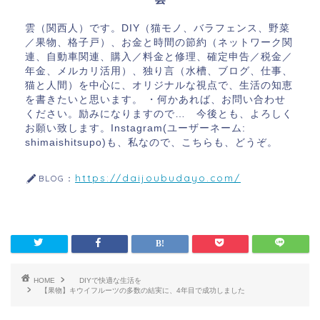
雲（関西人）です。DIY（猫モノ、バラフェンス、野菜
／果物、格子戸）、お金と時間の節約（ネットワーク関
連、自動車関連、購入／料金と修理、確定申告／税金／
年金、メルカリ活用）、独り言（水槽、ブログ、仕事、
猫と人間）を中心に、オリジナルな視点で、生活の知恵
を書きたいと思います。 ・何かあれば、お問い合わせ
ください。励みになりますので… 今後とも、よろしく
お願い致します。Instagram(ユーザーネーム:
shimaishitsupo)も、私なので、こちらも、どうぞ。
https://daijoubudayo.com/
BLOG：
HOME
DIYで快適な生活を
【果物】キウイフルーツの多数の結実に、4年目で成功しました