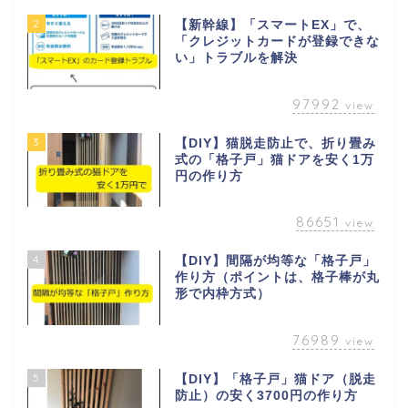
2
【新幹線】「スマートEX」で、
「クレジットカードが登録できな
い」トラブルを解決
97992
view
3
【DIY】猫脱走防止で、折り畳み
式の「格子戸」猫ドアを安く1万
円の作り方
86651
view
4
【DIY】間隔が均等な「格子戸」
作り方（ポイントは、格子棒が丸
形で内枠方式）
76989
view
5
【DIY】「格子戸」猫ドア（脱走
防止）の安く3700円の作り方