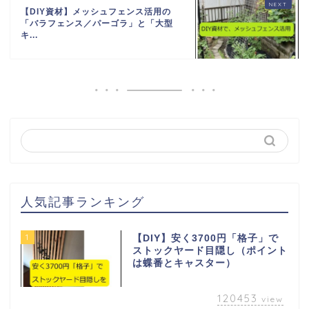
【DIY資材】メッシュフェンス活用の
「バラフェンス／パーゴラ」と「大型
キ...
人気記事ランキング
1
【DIY】安く3700円「格子」で
ストックヤード目隠し（ポイント
は蝶番とキャスター）
120453
view