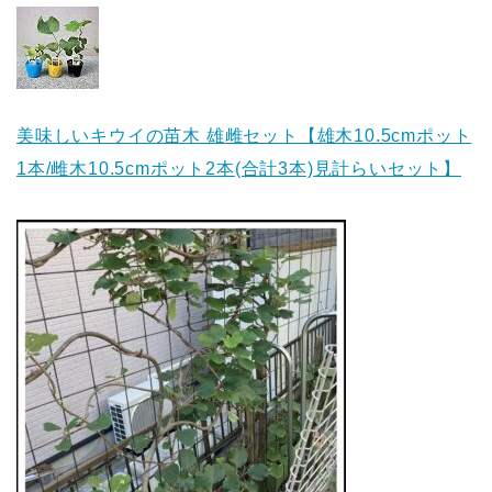
美味しいキウイの苗木 雄雌セット【雄木10.5cmポット
1本/雌木10.5cmポット2本(合計3本)見計らいセット】