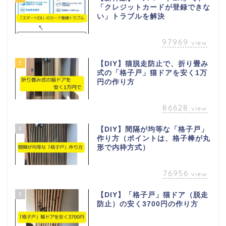
「クレジットカードが登録できな
い」トラブルを解決
97969
view
3
【DIY】猫脱走防止で、折り畳み
式の「格子戸」猫ドアを安く1万
円の作り方
86628
view
4
【DIY】間隔が均等な「格子戸」
作り方（ポイントは、格子棒が丸
形で内枠方式）
76956
view
5
【DIY】「格子戸」猫ドア（脱走
防止）の安く3700円の作り方