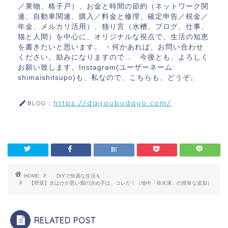
／果物、格子戸）、お金と時間の節約（ネットワーク関
連、自動車関連、購入／料金と修理、確定申告／税金／
年金、メルカリ活用）、独り言（水槽、ブログ、仕事、
猫と人間）を中心に、オリジナルな視点で、生活の知恵
を書きたいと思います。 ・何かあれば、お問い合わせ
ください。励みになりますので… 今後とも、よろしく
お願い致します。Instagram(ユーザーネーム:
shimaishitsupo)も、私なので、こちらも、どうぞ。
https://daijoubudayo.com/
BLOG：
HOME
DIYで快適な生活を
【野菜】水はけが悪い畑の決め手は、コレだ！（地中「排水溝」の簡単な追加）
RELATED POST