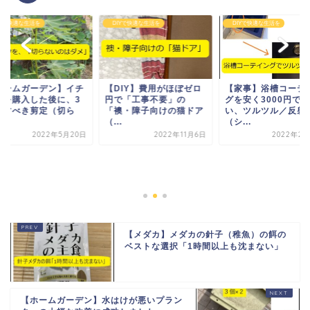
Yで快適な生活を
DIYで快適な生活を
DIYで快適な生活を
ホームガーデン】イチ
【DIY】費用がほぼゼロ
【家事】浴槽コーテ
クを購入した後に、3
円で「工事不要」の
グを安く3000円で行
のすべき剪定（切ら
「襖・障子向けの猫ドア
い、ツルツル／反射
.
（...
（シ...
2022年5月20日
2022年11月6日
2022年2月
【メダカ】メダカの針子（稚魚）の餌の
ベストな選択「1時間以上も沈まない」
【ホームガーデン】水はけが悪いプラン