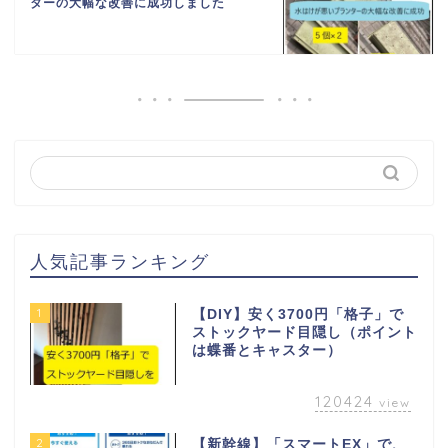
ターの大幅な改善に成功しました
人気記事ランキング
1
【DIY】安く3700円「格子」で
ストックヤード目隠し（ポイント
は蝶番とキャスター）
120424
view
2
【新幹線】「スマートEX」で、