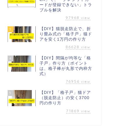
ードが登録できない」トラ
ブルを解決
97968
view
【DIY】猫脱走防止で、折
3
り畳み式の「格子戸」猫ド
アを安く1万円の作り方
86628
view
【DIY】間隔が均等な「格
4
子戸」作り方（ポイント
は、格子棒が丸形で内枠方
式）
76956
view
【DIY】「格子戸」猫ドア
5
（脱走防止）の安く3700
円の作り方
71869
view