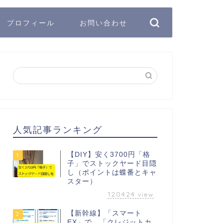
プロフィール
お問い合わせ
人気記事ランキング
【DIY】安く3700円「格
1
子」でストックヤード目隠
し（ポイントは蝶番とキャ
スター）
120424
view
【新幹線】「スマート
2
EX」で、「クレジットカ