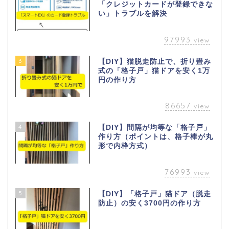
「クレジットカードが登録できな
い」トラブルを解決
97993
view
3
【DIY】猫脱走防止で、折り畳み
式の「格子戸」猫ドアを安く1万
円の作り方
86657
view
4
【DIY】間隔が均等な「格子戸」
作り方（ポイントは、格子棒が丸
形で内枠方式）
76993
view
5
【DIY】「格子戸」猫ドア（脱走
防止）の安く3700円の作り方