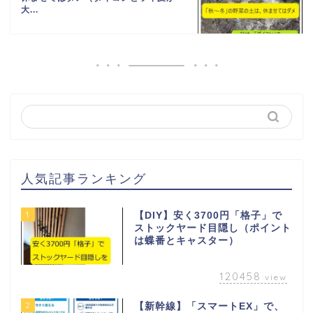
大...
人気記事ランキング
1
【DIY】安く3700円「格子」で
ストックヤード目隠し（ポイント
は蝶番とキャスター）
120458
view
2
【新幹線】「スマートEX」で、