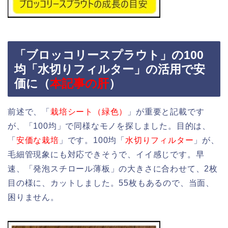
「ブロッコリースプラウト」の100
均「水切りフィルター」の活用で安
価に（
本記事の肝
）
前述で、「
栽培シート（緑色）
」が重要と記載です
が、「100均」で同様なモノを探しました。目的は、
「
安価な栽培
」です。100均「
水切りフィルター
」が、
毛細管現象にも対応できそうで、イイ感じです。早
速、「発泡スチロール薄板」の大きさに合わせて、2枚
目の様に、カットしました。55枚もあるので、当面、
困りません。