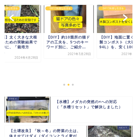
Yで快適な生活を
DIYで快適な生活を
DIYで快適な生活を
野菜】太く大きな大根
【DIY】約10箇所の猫ド
【DIY】地面に置く
得るための実験結果で
アの工夫を、5つのキー
製コンポスト（大容
（特に、「栽培方
ワード別に、ご紹介...
94L）を、安く100..
...
2021年3月28日
2021年8
2024年4月28日
【水槽】メダカの突然の×への対応
（「水槽リセット」で解決しました）
【土壌改良】「秋～冬」の野菜の土は、
休ませてはダメ（ダイコンとライ麦が