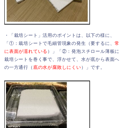
・「栽培シート」活用のポイントは、以下の様に、
「①：栽培シートで毛細管現象の発生（要するに、
常
に表面が濡れている
）」「②：発泡スチロール薄板に
栽培シートを巻く事で、浮かせて、水が底から表面へ
の一方通行（
底の水が腐敗しにくい
）」です。