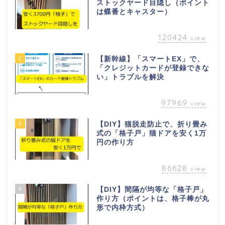
ストックヤード目隠し（ポイント
は蝶番とキャスター）
120424
view
2
【新幹線】「スマートEX」で、
「クレジットカードが登録できな
い」トラブルを解決
97969
view
3
【DIY】猫脱走防止で、折り畳み
式の「格子戸」猫ドアを安く1万
円の作り方
86628
view
4
【DIY】間隔が均等な「格子戸」
作り方（ポイントは、格子棒が丸
形で内枠方式）