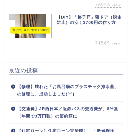
76956
view
5
【DIY】「格子戸」猫ドア（脱走
防止）の安く3700円の作り方
71869
view
最近の投稿
【修理】壊れた「お風呂場のプラスチック排水蓋」
の修理に、成功しました(^^)
【交通費】JR西日本／近鉄バスの交通費が、8%強
（年間で3万円強）の節約額に
【住宅ローン】住宅ローン完済時に、「抵当権抹